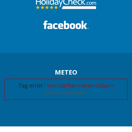
METEO
Tag error :
<ion:partial:meteo:today >
Meteo unavailable