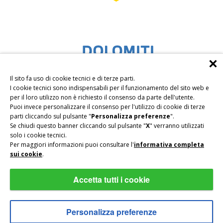
Il sito fa uso di cookie tecnici e di terze parti.
I cookie tecnici sono indispensabili per il funzionamento del sito web e
per il loro utilizzo non è richiesto il consenso da parte dell'utente.
Puoi invece personalizzare il consenso per l'utilizzo di cookie di terze
parti cliccando sul pulsante "
Personalizza preferenze
".
Se chiudi questo banner cliccando sul pulsante "
X
" verranno utilizzati
solo i cookie tecnici.
Per maggiori informazioni puoi consultare l'
informativa completa
sui cookie
.
Accetta tutti i cookie
Privacy
|
Impressum
|
Sitemap
|
PART.IVA IT01716230212
|
CIN IT021026A189QXPLZ6
Personalizza preferenze