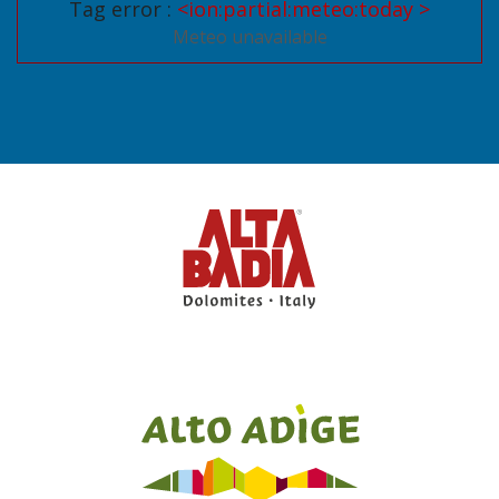
Tag error :
<ion:partial:meteo:today >
Meteo unavailable