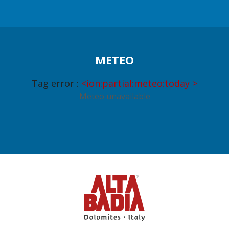
METEO
Tag error :
<ion:partial:meteo:today >
Meteo unavailable