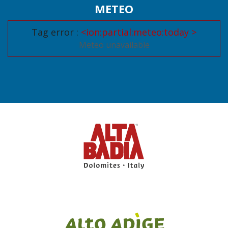
METEO
Tag error :
<ion:partial:meteo:today >
Meteo unavailable