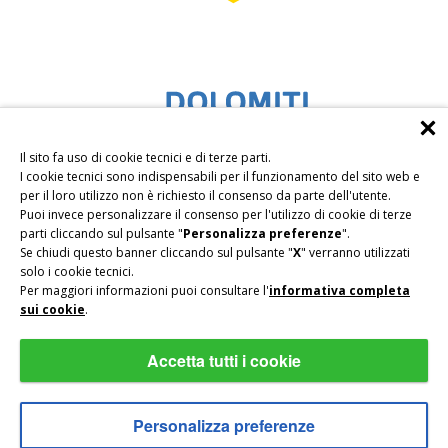
Il sito fa uso di cookie tecnici e di terze parti.
I cookie tecnici sono indispensabili per il funzionamento del sito web e
per il loro utilizzo non è richiesto il consenso da parte dell'utente.
Puoi invece personalizzare il consenso per l'utilizzo di cookie di terze
parti cliccando sul pulsante "
Personalizza preferenze
".
Se chiudi questo banner cliccando sul pulsante "
X
" verranno utilizzati
solo i cookie tecnici.
Per maggiori informazioni puoi consultare l'
informativa completa
sui cookie
.
Accetta tutti i cookie
Privacy
|
Impressum
|
Sitemap
|
PART.IVA IT01716230212
|
CIN IT021026A189QXPLZ6
Personalizza preferenze