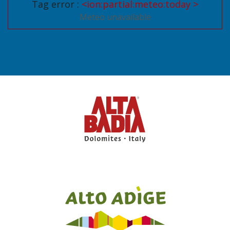
Tag error :
<ion:partial:meteo:today >
Meteo unavailable