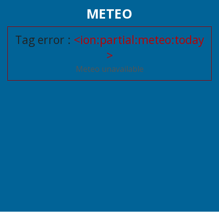
METEO
Tag error :
<ion:partial:meteo:today
>
Meteo unavailable