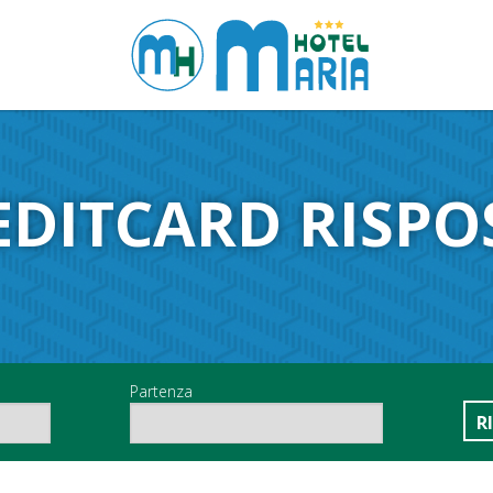
EDITCARD RISPO
Partenza
R