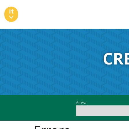
it
CR
Arrivo