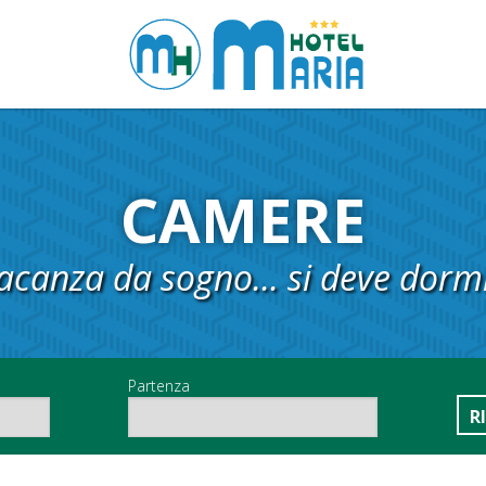
CAMERE
acanza da sogno... si deve dorm
Partenza
R