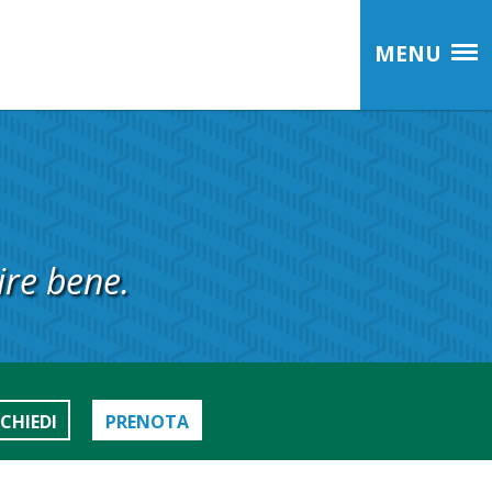
MENU
ire bene.
ICHIEDI
PRENOTA