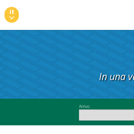
it
In una v
Arrivo