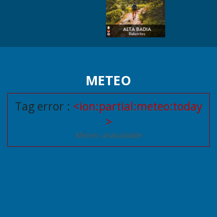
METEO
Tag error :
<ion:partial:meteo:today
>
Meteo unavailable