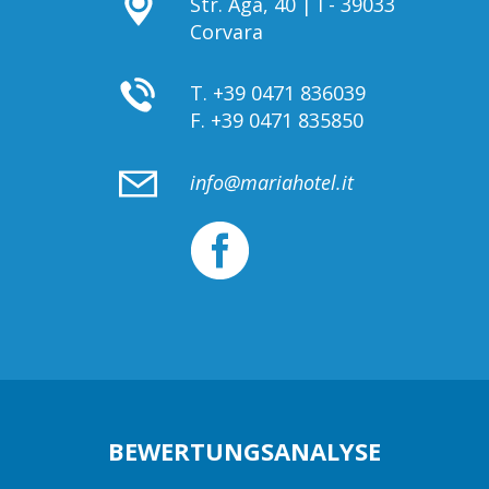
Str. Agà, 40 | I - 39033
Corvara
T.
+39 0471 836039
F.
+39 0471 835850
info@mariahotel.it
BEWERTUNGSANALYSE