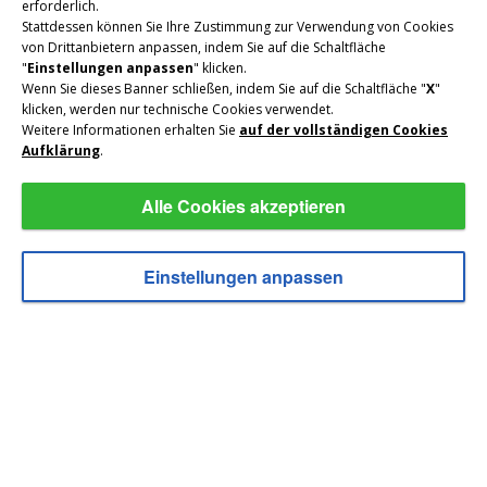
erforderlich.
Stattdessen können Sie Ihre Zustimmung zur Verwendung von Cookies
Tagtäglich geben wir unser Bestes, um unsere Gäste
von Drittanbietern anpassen, indem Sie auf die Schaltfläche
zufriedenzustellen. Jeden Morgen erwartet Sie ein
"
Einstellungen anpassen
" klicken.
Wenn Sie dieses Banner schließen, indem Sie auf die Schaltfläche "
X
"
reichhaltiges Frühstücksbuffet
mit hausgemachtem
klicken, werden nur technische Cookies verwendet.
Gebäck und abends reichen wir Ihnen unsere
Weitere Informationen erhalten Sie
auf der vollständigen Cookies
Spezialitäten im
landestypischen Speisesaal
.
Aufklärung
.
Für Augenblicke der Entspannung - ein einladendes
Alle Cookies akzeptieren
Kaminzimmer
und eine Spielecke für die Kleinen.
Einstellungen anpassen
Im Winter:
beheizter Skiraum
und
Skibushaltestelle
vor dem Hotel
Im Sommer: ein lauschiger
Garten
mit
Spielplatz
.