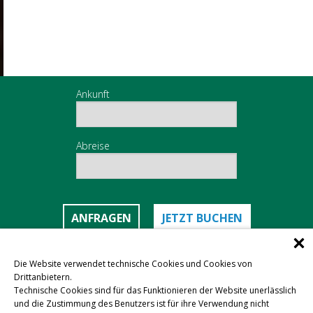
Ankunft
Abreise
ANFRAGEN
JETZT BUCHEN
Die Website verwendet technische Cookies und Cookies von
Drittanbietern.
Herzlicher Empfang
Technische Cookies sind für das Funktionieren der Website unerlässlich
und die Zustimmung des Benutzers ist für ihre Verwendung nicht
Unsere Kunden sind unsere Freunde